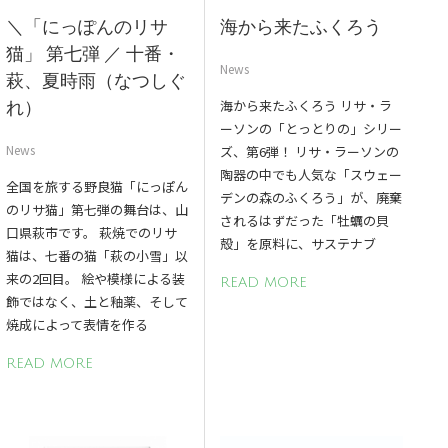
＼「にっぽんのリサ
海から来たふくろう
猫」 第七弾 ／ 十番・
News
萩、夏時雨（なつしぐ
海から来たふくろう リサ・ラ
れ）
ーソンの「とっとりの」シリー
News
ズ、第6弾！ リサ・ラーソンの
陶器の中でも人気な「スウェー
全国を旅する野良猫「にっぽん
デンの森のふくろう」が、廃棄
のリサ猫」第七弾の舞台は、山
されるはずだった「牡蠣の貝
口県萩市です。 萩焼でのリサ
殻」を原料に、サステナブ
猫は、七番の猫「萩の小雪」以
来の2回目。 絵や模様による装
READ MORE
飾ではなく、土と釉薬、そして
焼成によって表情を作る
READ MORE