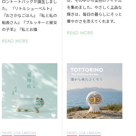
は、その中から金色のアイテム
ロントートバッグが誕生しまし
を集めました。やさしく上品な
た。 『リトルシューベルト』
輝きは、毎日の暮らしにそっと
『おさかなごはん』『私と私の
華やかさを添えてくれます。
船長さん』『ブルッキーと彼女
の子羊』『私とお隣
READ MORE
READ MORE
News
,
Lisa Larson
News
,
Lisa Larson