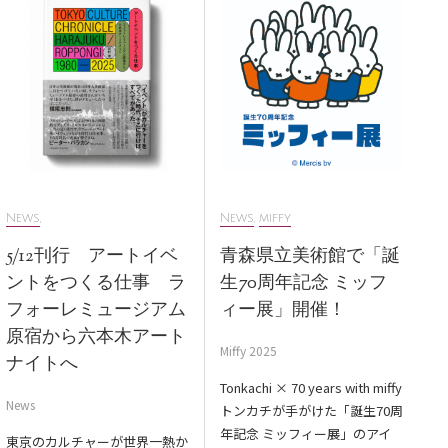
News
,
News
,
miffy
5/12刊行 アートイベ
青森県立美術館で「誕
ントをつくる仕事 ラ
生70周年記念 ミッフ
フォーレミュージアム
ィー展」開催！
原宿から六本木アート
Miffy 2025
ナイトへ
Tonkachi × 70 years with miffy
News
トンカチが手がけた「誕生70周
年記念 ミッフィー展」のアイ
東京のカルチャーが世界一熱か