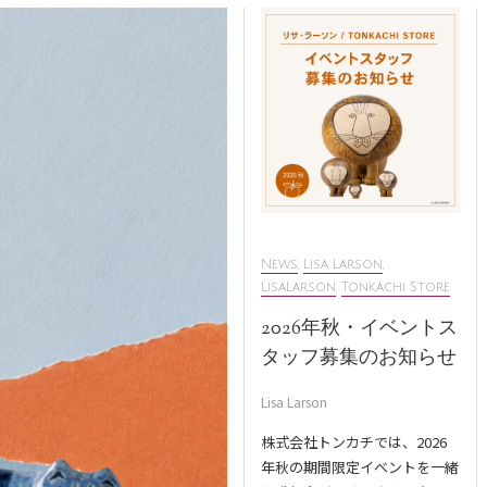
News
,
Lisa Larson
,
LisaLarson
,
Tonkachi Store
2026年秋・イベントス
タッフ募集のお知らせ
Lisa Larson
株式会社トンカチでは、2026
年秋の期間限定イベントを一緒