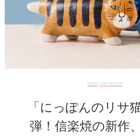
News
,
Lisa Larson
「にっぽんのリサ猫
弾！信楽焼の新作