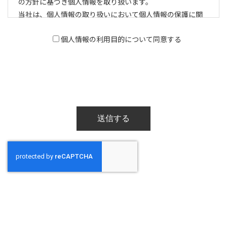
の方針に基づき個人情報を取り扱います。
当社は、個人情報の取り扱いにおいて個人情報の保護に関
する法令およびその他の規範を遵守いたします。
個人情報の利用目的について同意する
【個人情報の利用目的】
当社は、当社の事業遂行上必要となる個人情報を取得しま
す。取得する際は、ご本人に対して収集・利用目的を明確
にし、その目的範囲内でのみ利用するものとします。
【個人情報の管理】
当社は、個人情報の安全性や正確性を確保すべく、適切な
安全管理措置を講じます。個人情報への不正アクセス、個人
情報の紛失、破壊、改ざんおよび、漏えいなどのトラブル
を予防ならびに是正するための必要かつ適切な安全対策を
実施いたします。
【第三者への提供について】
取得した個人情報の第三者への提供については、下記の場
合を除き行いません。