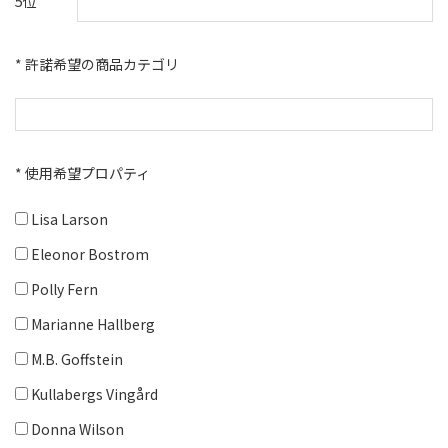
5位
* 許諾希望の商品カテゴリ
* 使用希望プロパティ
Lisa Larson
Eleonor Bostrom
Polly Fern
Marianne Hallberg
M.B. Goffstein
Kullabergs Vingård
Donna Wilson