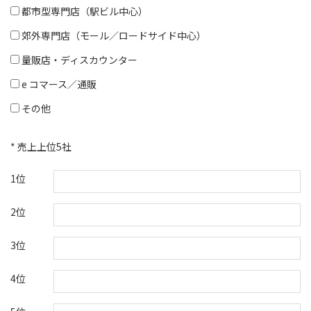
都市型専門店（駅ビル中心）
郊外専門店（モール／ロードサイド中心）
量販店・ディスカウンター
e コマース／通販
その他
* 売上上位5社
1位
2位
3位
4位