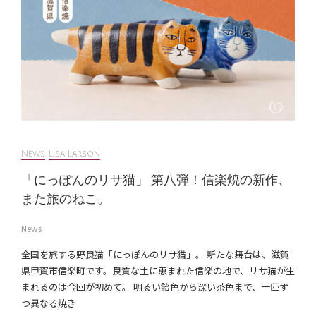
News
,
Lisa Larson
「にっぽんのリサ猫」 第八弾！信楽焼の新作、
また旅のねこ。
News
全国を旅する野良猫「にっぽんのリサ猫」。 新たな舞台は、滋賀
県甲賀市信楽町です。良質な土に恵まれた信楽の地で、リサ猫が生
まれるのは今回が初めて。 明るい飴色から深い茶色まで、一匹ず
つ異なる焼き