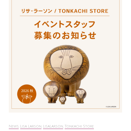
News
,
Lisa Larson
,
LisaLarson
,
Tonkachi Store