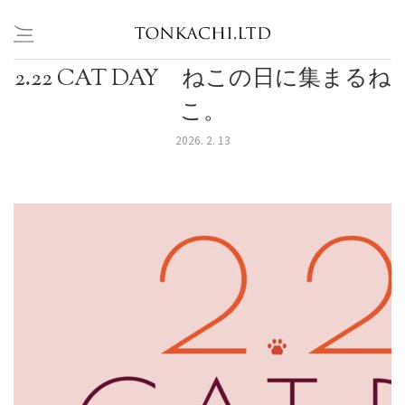
2.22 CAT DAY ねこの日に集まるね
Skip
to
こ。
content
2026. 2. 13