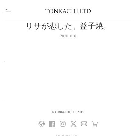
リサが恋した、益子焼。
Skip
to
2020. 8. 8
content
,
©TONKACHI, LTD 2019