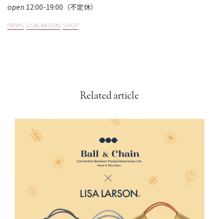
open 12:00-19:00（不定休）
News
,
LisaLarson
,
shop
Related article