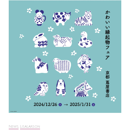
News
,
LisaLarson