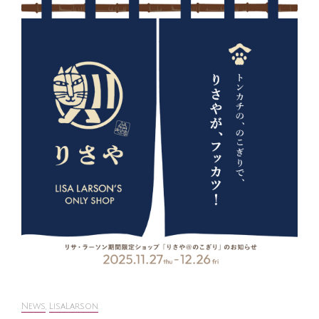
News
,
LisaLarson