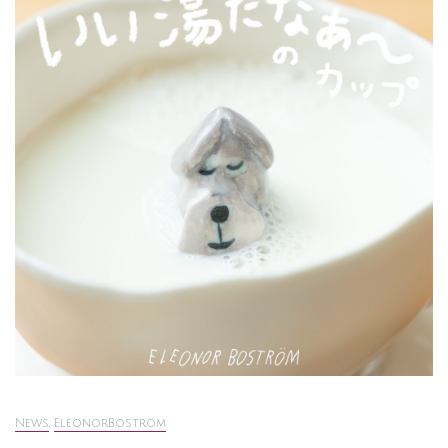
News
,
EleonorBoström