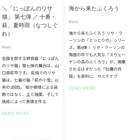
＼「にっぽんのリサ
海から来たふくろう
猫」 第七弾 ／ 十番・
News
萩、夏時雨（なつしぐ
海から来たふくろう リサ・ラ
れ）
ーソンの「とっとりの」シリー
News
ズ、第6弾！ リサ・ラーソンの
陶器の中でも人気な「スウェー
全国を旅する野良猫「にっぽん
デンの森のふくろう」が、廃棄
のリサ猫」第七弾の舞台は、山
されるはずだった「牡蠣の貝
口県萩市です。 萩焼でのリサ
殻」を原料に、サステナブ
猫は、七番の猫「萩の小雪」以
来の2回目。 絵や模様による装
READ MORE
飾ではなく、土と釉薬、そして
焼成によって表情を作る
READ MORE