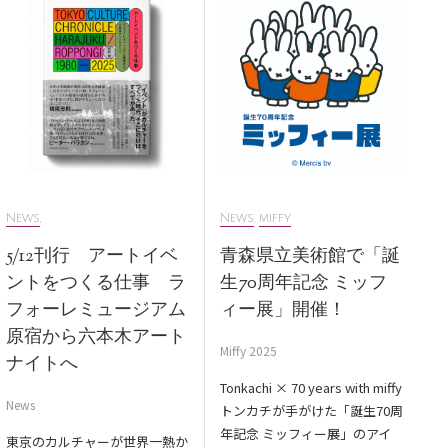
News
,
News
,
miffy
5/12刊行 アートイベ
青森県立美術館で「誕
ントをつくる仕事 ラ
生70周年記念 ミッフ
フォーレミュージアム
ィー展」開催！
原宿から六本木アート
Miffy 2025
ナイトへ
Tonkachi × 70 years with miffy
News
トンカチが手がけた「誕生70周
年記念 ミッフィー展」のアイ
東京のカルチャーが世界一熱か