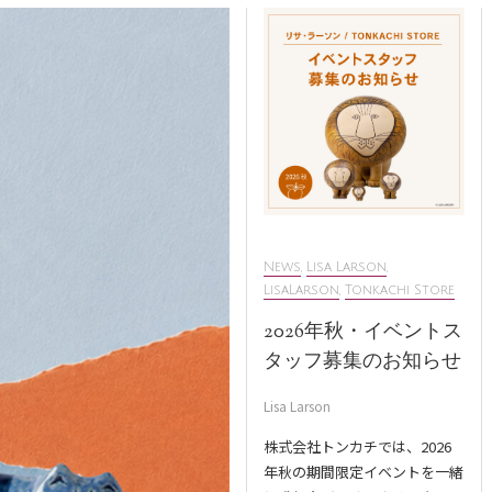
News
,
Lisa Larson
,
LisaLarson
,
Tonkachi Store
2026年秋・イベントス
タッフ募集のお知らせ
Lisa Larson
株式会社トンカチでは、2026
年秋の期間限定イベントを一緒