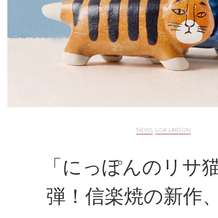
News
,
Lisa Larson
「にっぽんのリサ猫
弾！信楽焼の新作