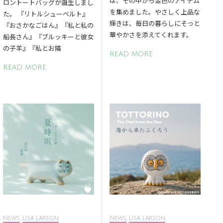
は、その中から金色のアイテム
ロントートバッグが誕生しまし
を集めました。やさしく上品な
た。 『リトルシューベルト』
輝きは、毎日の暮らしにそっと
『おさかなごはん』『私と私の
華やかさを添えてくれます。
船長さん』『ブルッキーと彼女
の子羊』『私とお隣
READ MORE
READ MORE
News
,
Lisa Larson
News
,
Lisa Larson