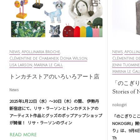
News
,
Apollinaria Broche
,
News
,
Apollin
Clémentine de Chabaneix
,
Dona Wilson
,
Clémentine de
Lisa Larson
,
Marina Le Gall
Jenni Tuomin
Marina Le Gal
トンカチストアのいろいろアート店
「のこぎりここ
News
Stories 
2025年1月22日（水）〜30日（木）の間、⁠ 伊勢丹
nokogiri
新宿店にて、リサ・ラーソンとトンカチストアの
アーティスト作品とグッズのポップアップショップ
「のこぎりここまで /
が開催！ ⁠ リサ・ラーソンのヴィン
NOKOGIRI
り」は、9月6
READ MORE
Th