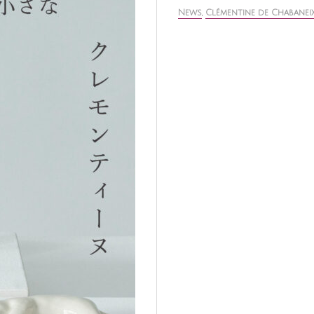
News
,
Clémentine de Chabanei