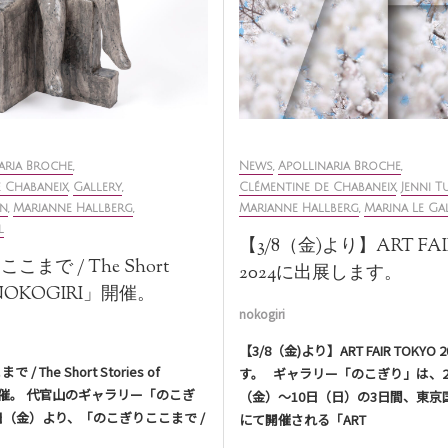
aria Broche
,
News
,
Apollinaria Broche
,
 Chabaneix
,
Gallery
,
Clémentine de Chabaneix
,
Jenni 
en
,
Marianne Hallberg
,
Marianne Hallberg
,
Marina Le Ga
l
【3/8（金)より】ART FAI
まで / The Short
2024に出展します。
of NOKOGIRI」開催。
nokogiri
【3/8（金)より】ART FAIR TOKYO
 The Short Stories of
す。 ギャラリー「のこぎり」は、20
」開催。 代官山のギャラリー「のこぎ
（金）〜10日（日）の3日間、東京
日（金）より、「のこぎりここまで /
にて開催される「ART