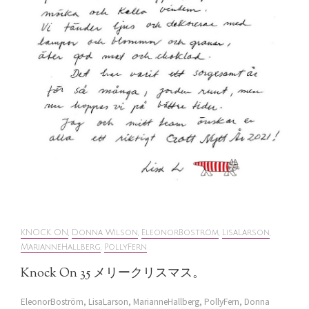
KNOCK ON
,
Donna Wilson
,
EleonorBoström
,
LisaLarson
,
MarianneHallberg
,
PollyFern
Knock On 35 メリークリスマス。
EleonorBoström, LisaLarson, MarianneHallberg, PollyFern, Donna