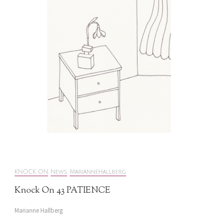
KNOCK ON
,
News
,
MarianneHallberg
Knock On 43 PATIENCE
Marianne Hallberg