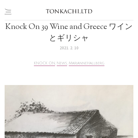
Knock On 39 Wine and Greece ワイン
Skip
to
とギリシャ
content
2021. 2. 10
KNOCK ON
,
News
,
MarianneHallberg