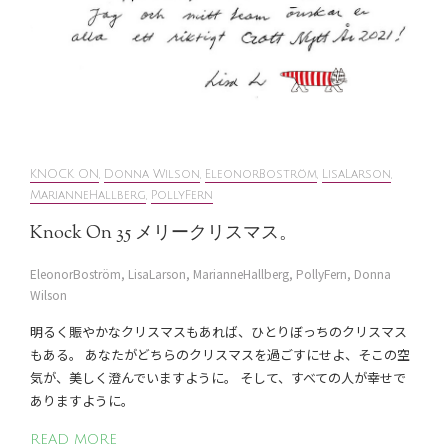
KNOCK ON
,
Donna Wilson
,
EleonorBoström
,
LisaLarson
,
MarianneHallberg
,
PollyFern
Knock On 35 メリークリスマス。
EleonorBoström, LisaLarson, MarianneHallberg, PollyFern, Donna
Wilson
明るく賑やかなクリスマスもあれば、ひとりぼっちのクリスマス
もある。 あなたがどちらのクリスマスを過ごすにせよ、そこの空
気が、美しく澄んでいますように。 そして、すべての人が幸せで
ありますように。
READ MORE