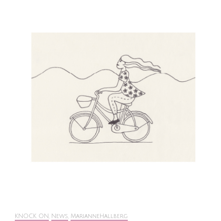
KNOCK ON
,
News
,
MarianneHallberg