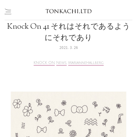
Knock On 41 それはそれであるよう
Skip
to
にそれであり
content
2021. 3. 26
KNOCK ON
,
News
,
MarianneHallberg