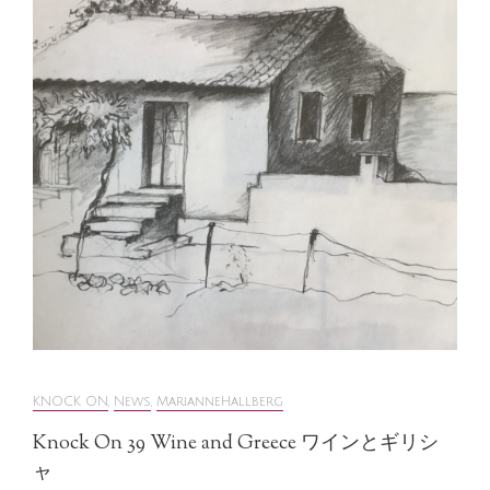
KNOCK ON
,
News
,
MarianneHallberg
Knock On 39 Wine and Greece ワインとギリシ
ャ